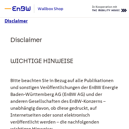
Zum Hauptinhalt springen
In Kooperation mit
Wallbox Shop
Disclaimer
Disclaimer
WICHTIGE HINWEISE
Bitte beachten Sie in Bezug auf alle Publikationen
und sonstigen Veröffentlichungen der EnBW Energie
Baden-Württemberg AG (EnBW AG) und der
anderen Gesellschaften des EnBW-Konzerns –
unabhängig davon, ob diese gedruckt, auf
Internetseiten oder sonst elektronisch
veröffentlicht werden – die nachfolgenden
wichtigen Hinweise: